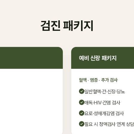
검진 패키지
예비 신랑 패키지
혈액 · 염증 · 추가 검사
일반혈액·간·신장·당뇨
매독·HIV·간염 검사
요로·성매개감염 검사
필요 시 정액검사 연계 상