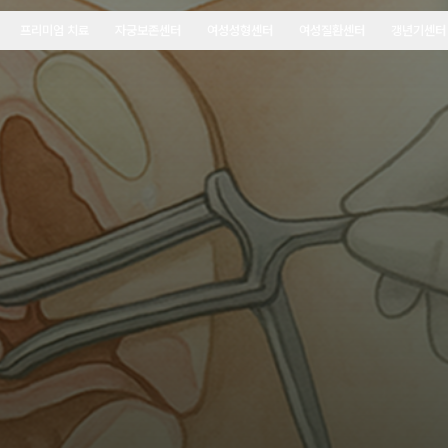
프리미엄 치료
자궁보존센터
여성성형센터
여성질환센터
갱년기센터