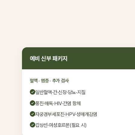
예비 신부 패키지
혈액 · 염증 · 추가 검사
일반혈액·간·신장·당뇨·지질
풍진·매독·HIV·간염 항체
자궁경부세포진·HPV·성매개감염
갑상선·여성호르몬(필요 시)