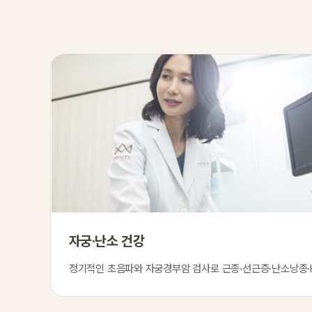
자궁·난소 건강
정기적인 초음파와 자궁경부암 검사로 근종·선근증·난소낭종·H