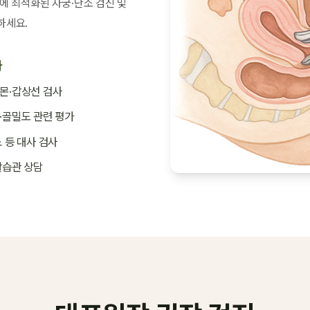
에 최적화된 자궁·난소 검진 및
하세요.
사
몬·갑상선 검사
·골밀도 관련 평가
 등 대사 검사
활습관 상담