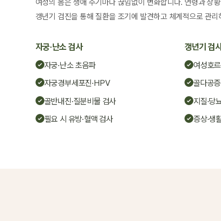
여성의 몸은 생애 주기마다 끊임없이 변화합니다. 연령과 상황
갱년기 검진을 통해 질환을 조기에 발견하고 체계적으로 관리
자궁·난소 검사
갱년기 검
자궁·난소 초음파
여성호르
자궁경부세포진·HPV
골다공증
골반내진·질분비물 검사
지질·당뇨
필요 시 유방·혈액 검사
증상·생