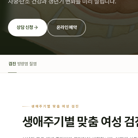
자궁·난소 건강과 갱년기 변화를 미리 살핍니다.
상담 신청
온라인 예약
검진
방광염
질염
생애주기별 맞춤 여성 검진
생애주기별 맞춤 여성 검